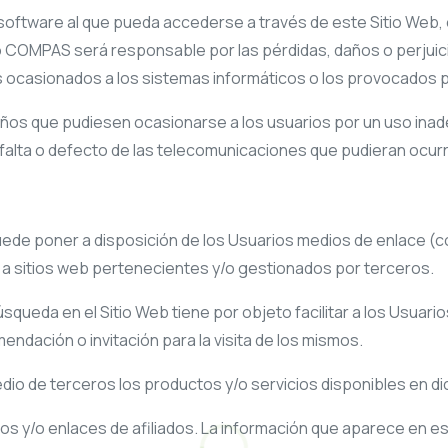
oftware al que pueda accederse a través de este Sitio Web, e
o COMPAS
será responsable por las pérdidas, daños o perjuici
os ocasionados a los sistemas informáticos o los provocados po
s que pudiesen ocasionarse a los usuarios por un uso inadec
falta o defecto de las telecomunicaciones que pudieran ocurri
de poner a disposición de los Usuarios medios de enlace (com
a sitios web pertenecientes y/o gestionados por terceros.
squeda en el Sitio Web tiene por objeto facilitar a los Usuari
ndación o invitación para la visita de los mismos.
edio de terceros los productos y/o servicios disponibles en di
 y/o enlaces de afiliados. La información que aparece en est