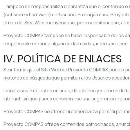
Tampoco se responsabiliza o garantiza que el contenido o s
(software y hardware) del Usuario. En ningún caso
Proyect
el uso del Sitio Web, incluyéndose, pero no limitándose, a l
Proyecto COMPAS
tampoco se hace responsable de los daño
responsable en modo alguno de las caídas, interrupciones, 
IV. POLÍTICA DE ENLACES
Se informa que el Sitio Web de
Proyecto COMPAS
pone o pue
motores de búsqueda que permiten a los Usuarios acceder 
La instalación de estos enlaces, directorios y motores de bú
Internet, sin que pueda considerarse una sugerencia, recome
Proyecto COMPAS
no ofrece ni comercializa por sí ni por m
Proyecto COMPAS
ofrece contenidos patrocinados, anuncios