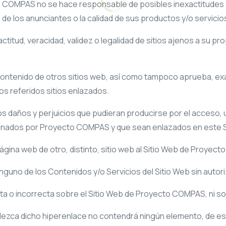
o COMPAS
no se hace responsable de posibles inexactitudes o
de los anunciantes o la calidad de sus productos y/o servicio
ctitud, veracidad, validez o legalidad de sitios ajenos a su 
contenido de otros sitios web, así como tampoco aprueba, exa
los referidos sitios enlazados.
 daños y perjuicios que pudieran producirse por el acceso, us
ionados por
Proyecto COMPAS
y que sean enlazados en este S
gina web de otro, distinto, sitio web al Sitio Web de
Proyect
nguno de los Contenidos y/o Servicios del Sitio Web sin auto
a o incorrecta sobre el Sitio Web de
Proyecto COMPAS
, ni 
ablezca dicho hiperenlace no contendrá ningún elemento, de es