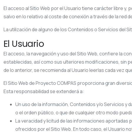
El acceso al Sitio Web por el Usuario tiene carácter libre y,
salvo en lo relativo al coste de conexión a través de la re
La utilización de alguno de los Contenidos o Servicios del S
El Usuario
El acceso, la navegación y uso del Sitio Web, confiere la co
establecidas, así como sus ulteriores modificaciones, sin pe
de lo anterior, se recomienda al Usuario leerlas cada vez que 
El Sitio Web de
Proyecto COMPAS
proporciona gran diversid
Esta responsabilidad se extenderá a:
Un uso de la información, Contenidos y/o Servicios y 
o el orden público, o que de cualquier otro modo pued
La veracidad y licitud de las informaciones aportadas 
ofrecidos por el Sitio Web. En todo caso, el Usuario no